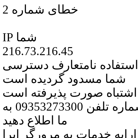
خطای شماره 2
IP شما
216.73.216.45
 استفاده نامتعارف دسترسی
شما مسدود گردیده است
ه اشتباه صورت پذیرفته است
مراتب این مسئله را از طریق شماره تلفن 09353273300 به
ما اطلاع دهید
رایه خدمات به مرورگر اپرا