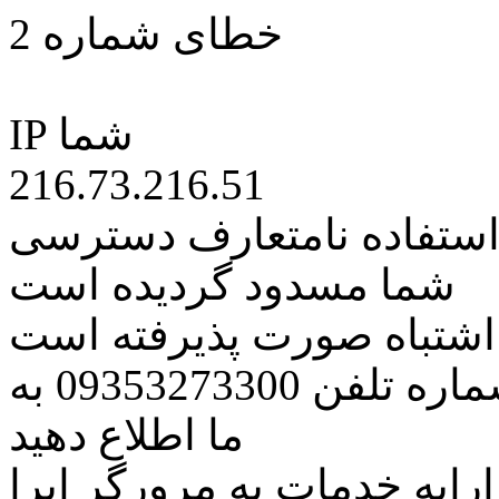
خطای شماره 2
IP شما
216.73.216.51
 استفاده نامتعارف دسترسی
شما مسدود گردیده است
ه اشتباه صورت پذیرفته است
مراتب این مسئله را از طریق شماره تلفن 09353273300 به
ما اطلاع دهید
رایه خدمات به مرورگر اپرا