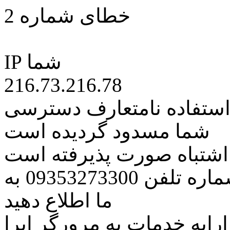
خطای شماره 2
IP شما
216.73.216.78
 استفاده نامتعارف دسترسی
شما مسدود گردیده است
ه اشتباه صورت پذیرفته است
مراتب این مسئله را از طریق شماره تلفن 09353273300 به
ما اطلاع دهید
رایه خدمات به مرورگر اپرا